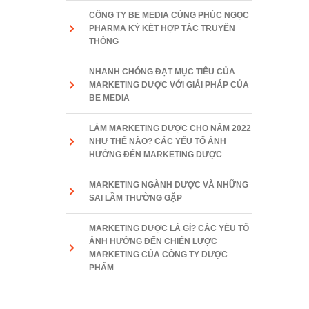
CÔNG TY BE MEDIA CÙNG PHÚC NGỌC
PHARMA KÝ KẾT HỢP TÁC TRUYỀN
THÔNG
NHANH CHÓNG ĐẠT MỤC TIÊU CỦA
MARKETING DƯỢC VỚI GIẢI PHÁP CỦA
BE MEDIA
LÀM MARKETING DƯỢC CHO NĂM 2022
NHƯ THẾ NÀO? CÁC YẾU TỐ ẢNH
HƯỞNG ĐẾN MARKETING DƯỢC
MARKETING NGÀNH DƯỢC VÀ NHỮNG
SAI LẦM THƯỜNG GẶP
MARKETING DƯỢC LÀ GÌ? CÁC YẾU TỐ
ẢNH HƯỞNG ĐẾN CHIẾN LƯỢC
MARKETING CỦA CÔNG TY DƯỢC
PHẨM