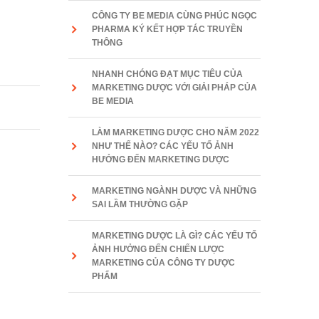
CÔNG TY BE MEDIA CÙNG PHÚC NGỌC
PHARMA KÝ KẾT HỢP TÁC TRUYỀN
THÔNG
NHANH CHÓNG ĐẠT MỤC TIÊU CỦA
MARKETING DƯỢC VỚI GIẢI PHÁP CỦA
BE MEDIA
LÀM MARKETING DƯỢC CHO NĂM 2022
NHƯ THẾ NÀO? CÁC YẾU TỐ ẢNH
HƯỞNG ĐẾN MARKETING DƯỢC
MARKETING NGÀNH DƯỢC VÀ NHỮNG
SAI LẦM THƯỜNG GẶP
MARKETING DƯỢC LÀ GÌ? CÁC YẾU TỐ
ẢNH HƯỞNG ĐẾN CHIẾN LƯỢC
MARKETING CỦA CÔNG TY DƯỢC
PHẨM