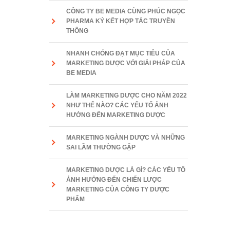
CÔNG TY BE MEDIA CÙNG PHÚC NGỌC
PHARMA KÝ KẾT HỢP TÁC TRUYỀN
THÔNG
NHANH CHÓNG ĐẠT MỤC TIÊU CỦA
MARKETING DƯỢC VỚI GIẢI PHÁP CỦA
BE MEDIA
LÀM MARKETING DƯỢC CHO NĂM 2022
NHƯ THẾ NÀO? CÁC YẾU TỐ ẢNH
HƯỞNG ĐẾN MARKETING DƯỢC
MARKETING NGÀNH DƯỢC VÀ NHỮNG
SAI LẦM THƯỜNG GẶP
MARKETING DƯỢC LÀ GÌ? CÁC YẾU TỐ
ẢNH HƯỞNG ĐẾN CHIẾN LƯỢC
MARKETING CỦA CÔNG TY DƯỢC
PHẨM