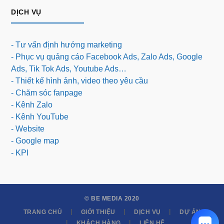
DỊCH VỤ
- Tư vấn định hướng marketing
- Phục vụ quảng cáo Facebook Ads, Zalo Ads, Google
Ads, Tik Tok Ads, Youtube Ads…
- Thiết kế hình ảnh, video theo yêu cầu
- Chăm sóc fanpage
- Kênh Zalo
- Kênh YouTube
- Website
- Google map
- KPI
© BE MEDIA 2020
TRANG CHỦ
GIỚI THIỆU
DỊCH VỤ
DỰ ÁN
KHÁCH HÀNG
LIÊN HỆ