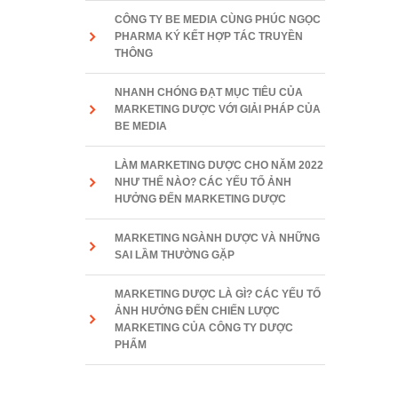
CÔNG TY BE MEDIA CÙNG PHÚC NGỌC
PHARMA KÝ KẾT HỢP TÁC TRUYỀN
THÔNG
NHANH CHÓNG ĐẠT MỤC TIÊU CỦA
MARKETING DƯỢC VỚI GIẢI PHÁP CỦA
BE MEDIA
LÀM MARKETING DƯỢC CHO NĂM 2022
NHƯ THẾ NÀO? CÁC YẾU TỐ ẢNH
HƯỞNG ĐẾN MARKETING DƯỢC
MARKETING NGÀNH DƯỢC VÀ NHỮNG
SAI LẦM THƯỜNG GẶP
MARKETING DƯỢC LÀ GÌ? CÁC YẾU TỐ
ẢNH HƯỞNG ĐẾN CHIẾN LƯỢC
MARKETING CỦA CÔNG TY DƯỢC
PHẨM