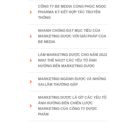
CÔNG TY BE MEDIA CÙNG PHÚC NGỌC
PHARMA KÝ KẾT HỢP TÁC TRUYỀN
THÔNG
NHANH CHÓNG ĐẠT MỤC TIÊU CỦA
MARKETING DƯỢC VỚI GIẢI PHÁP CỦA
BE MEDIA
LÀM MARKETING DƯỢC CHO NĂM 2022
NHƯ THẾ NÀO? CÁC YẾU TỐ ẢNH
HƯỞNG ĐẾN MARKETING DƯỢC
MARKETING NGÀNH DƯỢC VÀ NHỮNG
SAI LẦM THƯỜNG GẶP
MARKETING DƯỢC LÀ GÌ? CÁC YẾU TỐ
ẢNH HƯỞNG ĐẾN CHIẾN LƯỢC
MARKETING CỦA CÔNG TY DƯỢC
PHẨM