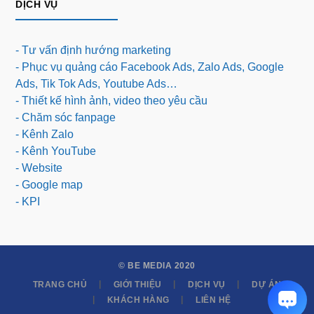
DỊCH VỤ
- Tư vấn định hướng marketing
- Phục vụ quảng cáo Facebook Ads, Zalo Ads, Google
Ads, Tik Tok Ads, Youtube Ads…
- Thiết kế hình ảnh, video theo yêu cầu
- Chăm sóc fanpage
- Kênh Zalo
- Kênh YouTube
- Website
- Google map
- KPI
© BE MEDIA 2020
TRANG CHỦ
GIỚI THIỆU
DỊCH VỤ
DỰ ÁN
KHÁCH HÀNG
LIÊN HỆ