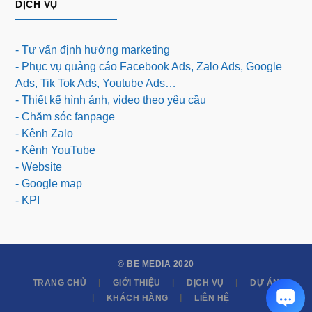
DỊCH VỤ
- Tư vấn định hướng marketing
- Phục vụ quảng cáo Facebook Ads, Zalo Ads, Google
Ads, Tik Tok Ads, Youtube Ads…
- Thiết kế hình ảnh, video theo yêu cầu
- Chăm sóc fanpage
- Kênh Zalo
- Kênh YouTube
- Website
- Google map
- KPI
© BE MEDIA 2020
TRANG CHỦ
GIỚI THIỆU
DỊCH VỤ
DỰ ÁN
KHÁCH HÀNG
LIÊN HỆ