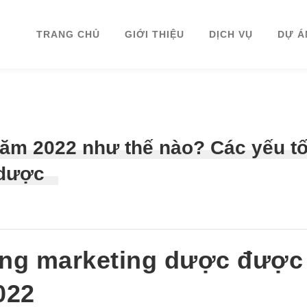
TRANG CHỦ
GIỚI THIỆU
DỊCH VỤ
DỰ Á
m 2022 như thế nào? Các yếu tô
dược
ớng marketing dược được
022