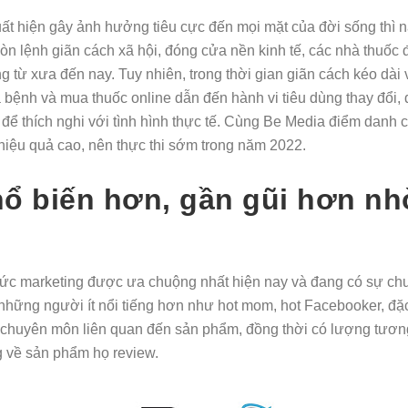
ất hiện gây ảnh hưởng tiêu cực đến mọi mặt của đời sống thì
n lệnh giãn cách xã hội, đóng cửa nền kinh tế, các nhà thuốc đ
ng từ xưa đến nay. Tuy nhiên, trong thời gian giãn cách kéo dài 
 bệnh và mua thuốc online dẫn đến hành vi tiêu dùng thay đổi, 
ể thích nghi với tình hình thực tế. Cùng Be Media điểm danh c
hiệu quả cao, nên thực thi sớm trong năm 2022.
̉ biến hơn, gần gũi hơn nh
hức marketing được ưa chuộng nhất hiện nay và đang có sự ch
ững người ít nổi tiếng hơn như hot mom, hot Facebooker, đặc 
c chuyên môn liên quan đến sản phẩm, đồng thời có lượng tương
g về sản phẩm họ review.