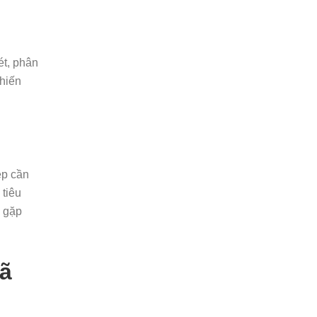
ét, phân
hiến
̣p cần
 tiêu
 gặp
ã