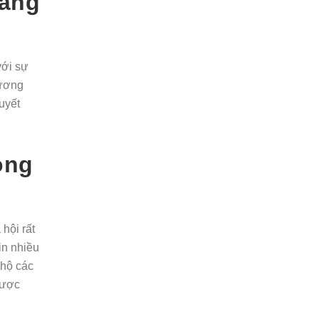
àng
với sự
hương
uyết
rong
ội rất
tin nhiều
 hộ các
lược