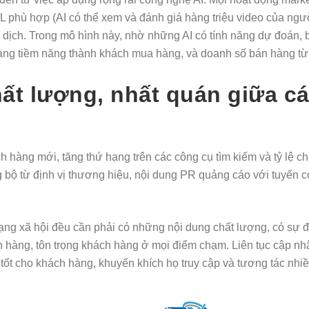
L phù hợp (AI có thể xem và đánh giá hàng triệu video của ngườ
n dịch. Trong mô hình này, nhờ những AI có tính năng dự đoán, 
hàng tiềm năng thành khách mua hàng, và doanh số bán hàng t
t lượng, nhất quán giữa ca
ch hàng mới, tăng thứ hạng trên các công cụ tìm kiếm và tỷ lệ c
 bộ từ định vị thương hiệu, nội dung PR quảng cáo với tuyến c
g xã hội đều cần phải có những nội dung chất lượng, có sự đô
n hàng, tôn trọng khách hàng ở mọi điểm chạm. Liên tục cập nhậ
m tốt cho khách hàng, khuyến khích họ truy cập và tương tác nhi