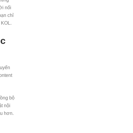
i nổi
bạn chỉ
ừ KOL.
́c
huyển
ontent
̀ng bộ
t nội
ều hơn.