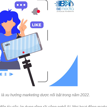
̃ là xu hướng marketing dược nổi bật trong năm 2022.
̃ đến từ việc áp dụng rộng rãi công nghệ AI. Mọi hoạt động mark