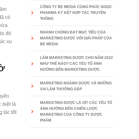
CÔNG TY BE MEDIA CÙNG PHÚC NGỌC
 năm
PHARMA KÝ KẾT HỢP TÁC TRUYỀN
ã có
THÔNG
vừa
NHANH CHÓNG ĐẠT MỤC TIÊU CỦA
do đó
MARKETING DƯỢC VỚI GIẢI PHÁP CỦA
ác xu
BE MEDIA
LÀM MARKETING DƯỢC CHO NĂM 2022
NHƯ THẾ NÀO? CÁC YẾU TỐ ẢNH
ờ
HƯỞNG ĐẾN MARKETING DƯỢC
MARKETING NGÀNH DƯỢC VÀ NHỮNG
SAI LẦM THƯỜNG GẶP
uyển
MARKETING DƯỢC LÀ GÌ? CÁC YẾU TỐ
biệt là
ẢNH HƯỞNG ĐẾN CHIẾN LƯỢC
 tác tốt
MARKETING CỦA CÔNG TY DƯỢC
PHẨM