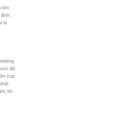
 lớn
định,
́ là
arekting
dược đã
ền (các
phải
m, lời