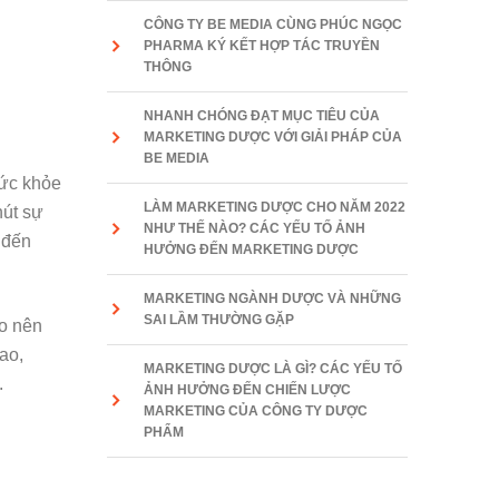
CÔNG TY BE MEDIA CÙNG PHÚC NGỌC
PHARMA KÝ KẾT HỢP TÁC TRUYỀN
THÔNG
NHANH CHÓNG ĐẠT MỤC TIÊU CỦA
MARKETING DƯỢC VỚI GIẢI PHÁP CỦA
BE MEDIA
ức khỏe
LÀM MARKETING DƯỢC CHO NĂM 2022
út sự
NHƯ THẾ NÀO? CÁC YẾU TỐ ẢNH
 đến
HƯỞNG ĐẾN MARKETING DƯỢC
MARKETING NGÀNH DƯỢC VÀ NHỮNG
SAI LẦM THƯỜNG GẶP
ạo nên
ao,
MARKETING DƯỢC LÀ GÌ? CÁC YẾU TỐ
.
ẢNH HƯỞNG ĐẾN CHIẾN LƯỢC
MARKETING CỦA CÔNG TY DƯỢC
PHẨM