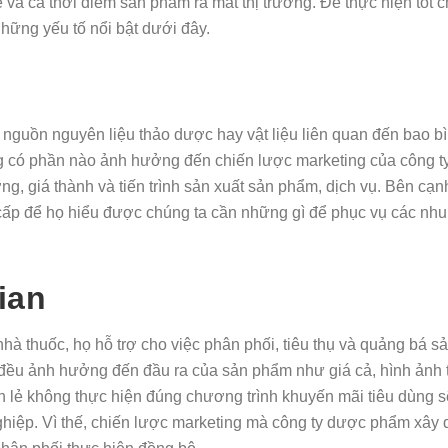
tế và cả thời điểm sản phẩm ra mắt thị trường. Để thực hiện tốt c
ững yếu tố nổi bật dưới đây.
nguồn nguyên liệu thảo dược hay vật liệu liên quan đến bao bì,
g có phần nào ảnh hưởng đến chiến lược marketing của công t
lượng, giá thành và tiến trình sản xuất sản phẩm, dịch vụ. Bên cạn
cấp để họ hiểu được chúng ta cần những gì để phục vụ các nhu
gian
 nhà thuốc, họ hỗ trợ cho việc phân phối, tiêu thụ và quảng bá
y đều ảnh hưởng đến đầu ra của sản phẩm như giá cả, hình ảnh
án lẻ không thực hiện đúng chương trình khuyến mãi tiêu dùng 
̣p. Vì thế, chiến lược marketing mà công ty dược phẩm xây 