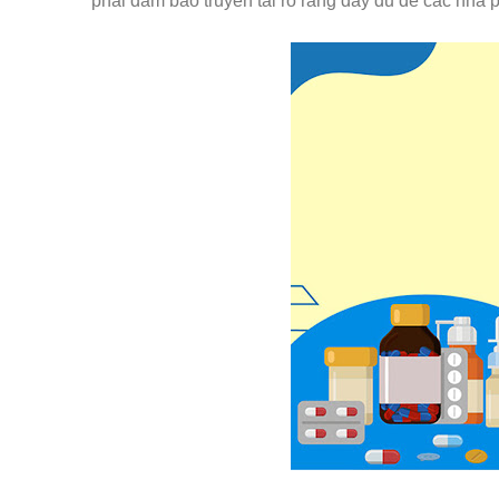
phải đảm bảo truyền tải rõ ràng đầy đủ để các nhà