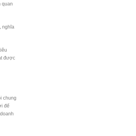
̉n quan
, nghĩa
tiêu
ạt được
ói chung
i để
nh doanh