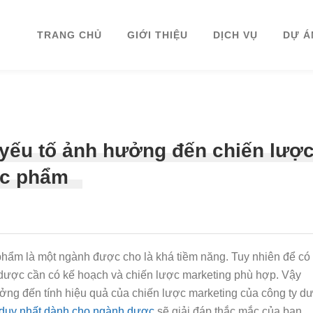
TRANG CHỦ
GIỚI THIỆU
DỊCH VỤ
DỰ Á
yếu tố ảnh hưởng đến chiến lượ
̣c phẩm
hẩm là một ngành được cho là khá tiềm năng. Tuy nhiên để có
dược cần có kế hoạch và chiến lược marketing phù hợp. Vậy
ởng đến tính hiệu quả của chiến lược marketing của công ty d
̀ duy nhất dành cho ngành dược
sẽ giải đáp thắc mắc của bạn.