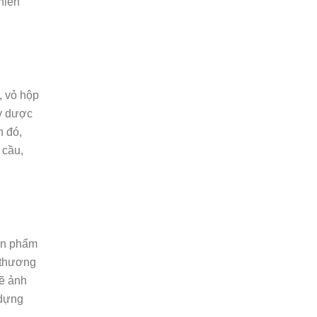
hiến
 vỏ hộp
y dược
h đó,
 cầu,
 sản phẩm
 thương
sẽ ảnh
dựng